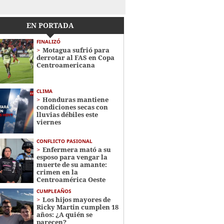
EN PORTADA
FINALIZÓ
Motagua sufrió para
derrotar al FAS en Copa
Centroamericana
CLIMA
Honduras mantiene
condiciones secas con
lluvias débiles este
viernes
CONFLICTO PASIONAL
Enfermera mató a su
esposo para vengar la
muerte de su amante:
crimen en la
Centroamérica Oeste
CUMPLEAÑOS
Los hijos mayores de
Ricky Martin cumplen 18
años: ¿A quién se
parecen?