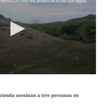
Los vestigios encontrados por EL HERALDO son una prueba de la ruta que siguió Morazán en su tránsito hacia la capital salvadoreña. Jocoro está ubicado en el departamento de Morazán, cerca de la frontera hondureña.
vienda asesinan a tres personas en