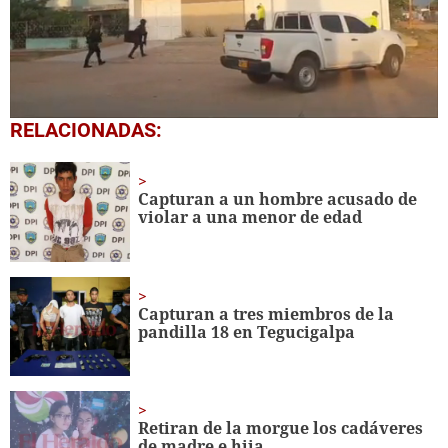
0
RELACIONADAS:
seconds
of
1
minute,
Capturan a un hombre acusado de
44
violar a una
menor de edad
seconds
Capturan a tres miembros de la
pandilla 18 en Tegucigalpa
Retiran de la morgue los cadáveres
de madre e hija