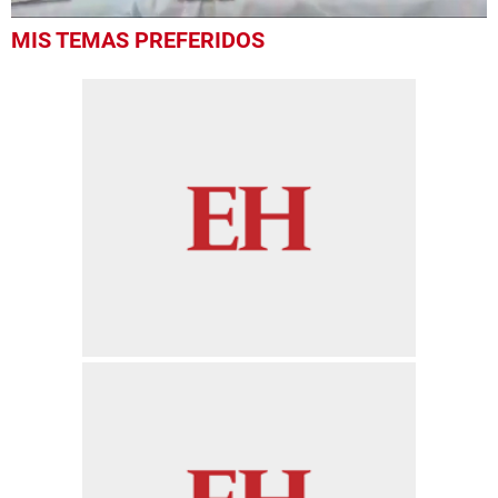
0
MIS TEMAS PREFERIDOS
seconds
of
40
seconds