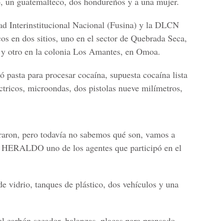
 un guatemalteco, dos hondureños y a una mujer.
ad Interinstitucional Nacional (Fusina) y la DLCN
cos en dos sitios, uno en el sector de Quebrada Seca,
 y otro en la colonia Los Amantes, en Omoa.
ó pasta para procesar cocaína, supuesta cocaína lista
tricos, microondas, dos pistolas nueve milímetros,
raron, pero todavía no sabemos qué son, vamos a
 EL HERALDO uno de los agentes que participó en el
e vidrio, tanques de plástico, dos vehículos y una
l carbón secador, balanzas, placas para prensado