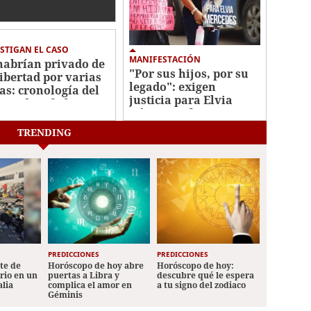
mez
STIGAN EL CASO
MANIFESTACIÓN
habrían privado de
"Por sus hijos, por su
libertad por varias
legado": exigen
as: cronología del
justicia para Elvia
men de Jafeth Pozo
Gómez, enfermera
asesinada por su
TRENDING
pareja
PREDICCIONES
PREDICCIONES
ete de
Horóscopo de hoy abre
Horóscopo de hoy:
ario en un
puertas a Libra y
descubre qué le espera
alia
complica el amor en
a tu signo del zodiaco
Géminis