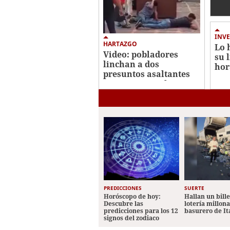
Gó
INVE
HARTAZGO
Lo 
Video: pobladores
su 
linchan a dos
hor
presuntos asaltantes
cri
en Comayagüela
PREDICCIONES
SUERTE
Horóscopo de hoy:
Hallan un bill
Descubre las
lotería millon
predicciones para los 12
basurero de It
signos del zodiaco