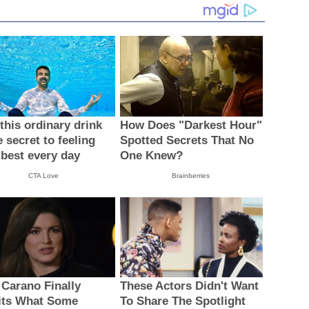
this ordinary drink
How Does "Darkest Hour"
e secret to feeling
Spotted Secrets That No
 best every day
One Knew?
CTA Love
Brainberries
 Carano Finally
These Actors Didn't Want
ts What Some
To Share The Spotlight