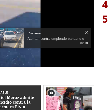
4
5
Próximo
Atentan contra empleado bancario en Comayagüela
02:18
PABLE
iel Meraz admite
icidio contra la
ermera Elvia