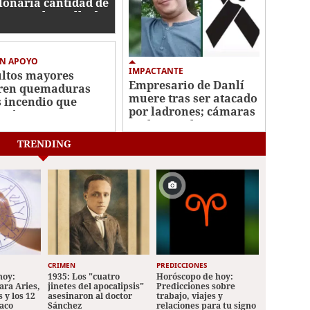
lonaria cantidad de
ero en el muelle de
otaje de La Ceiba
EN APOYO
IMPACTANTE
ltos mayores
Empresario de Danlí
ren quemaduras
muere tras ser atacado
s incendio que
por ladrones; cámaras
asó con seis
grabaron el crimen
iendas en barrio
 Martín
TRENDING
CRIMEN
PREDICCIONES
hoy:
1935: Los "cuatro
Horóscopo de hoy:
ara Aries,
jinetes del apocalipsis"
Predicciones sobre
 y los 12
asesinaron al doctor
trabajo, viajes y
iaco
Sánchez
relaciones para tu signo