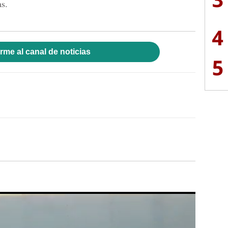
as.
4
rme al canal de noticias
5