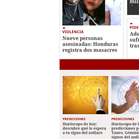
mil
din
cab
PID
VIOLENCIA
Adu
Nueve personas
suf
asesinadas: Honduras
tra
registra dos masacres
arr
en los primeros cinco
viv
días de agosto
San
PREDICCIONES
PREDICCIONES
Horóscopo de hoy:
Horóscopo de 
descubre qué le espera
predicciones p
a tu signo del zodiaco
Tauro, Géminis
signos del zod