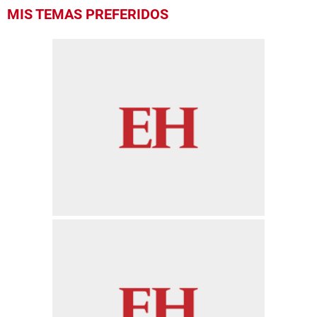
0
MIS TEMAS PREFERIDOS
seconds
of
21
seconds