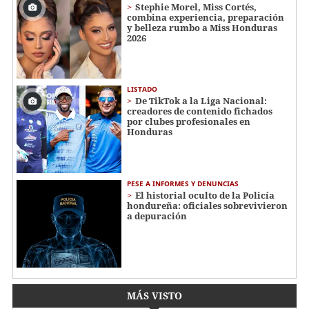
Stephie Morel, Miss Cortés,
combina experiencia, preparación
y belleza rumbo a Miss Honduras
2026
LISTADO
De TikTok a la Liga Nacional:
creadores de contenido fichados
por clubes profesionales en
Honduras
PESE A INFORMES Y DENUNCIAS
El historial oculto de la Policía
hondureña: oficiales sobrevivieron
a depuración
MÁS VISTO