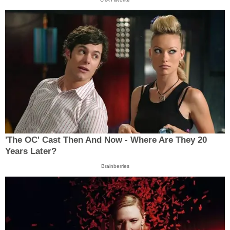
'The OC' Cast Then And Now - Where Are They 20
Years Later?
Brainberries