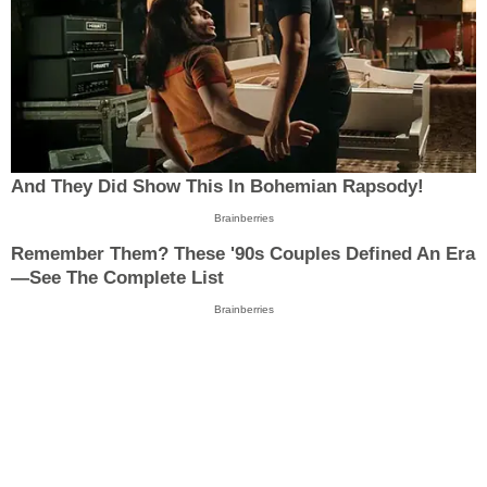
And They Did Show This In Bohemian Rapsody!
Brainberries
Remember Them? These '90s Couples Defined An Era
—See The Complete List
Brainberries