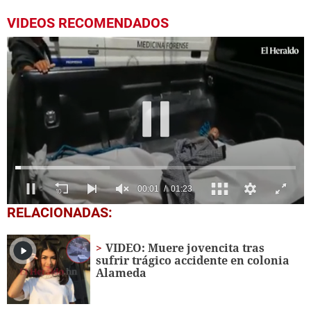
VIDEOS RECOMENDADOS
0
RELACIONADAS:
seconds
of
1
VIDEO: Muere jovencita tras
minute,
sufrir trágico accidente en colonia
23
Alameda
seconds