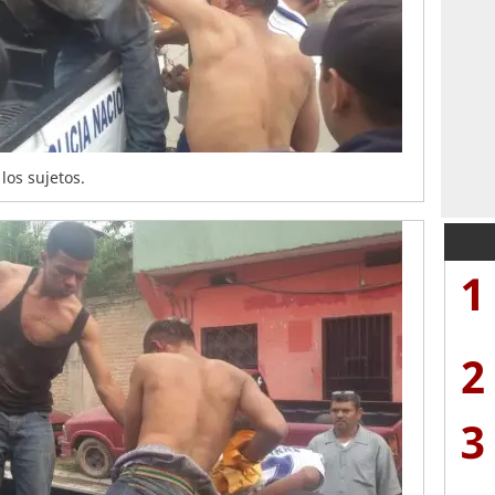
los sujetos.
1
2
3