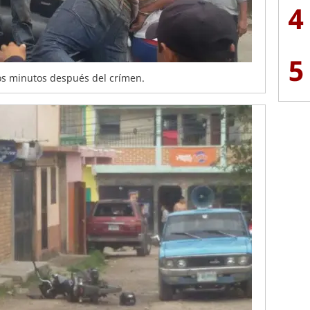
4
5
os minutos después del crímen.