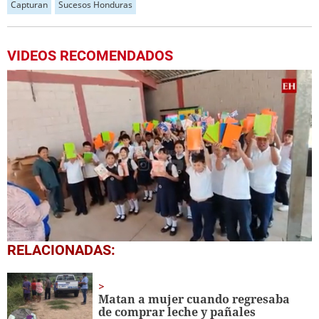
Capturan
Sucesos Honduras
VIDEOS RECOMENDADOS
0
RELACIONADAS:
seconds
of
1
minute,
Matan a mujer cuando regresaba
56
de comprar leche y pañales
seconds