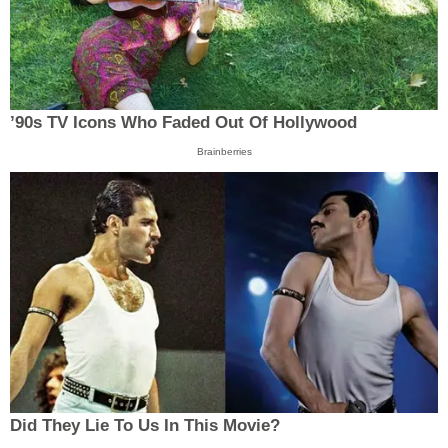
’90s TV Icons Who Faded Out Of Hollywood
Brainberries
Did They Lie To Us In This Movie?