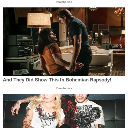
Brainberries
And They Did Show This In Bohemian Rapsody!
Brainberries