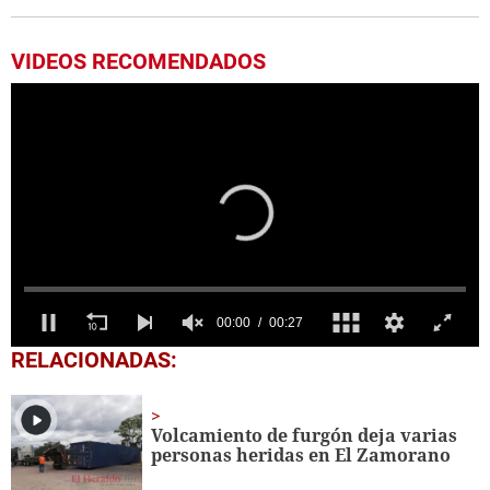
VIDEOS RECOMENDADOS
0
RELACIONADAS:
seconds
of
27
seconds
Volcamiento de furgón deja varias
personas heridas en El Zamorano