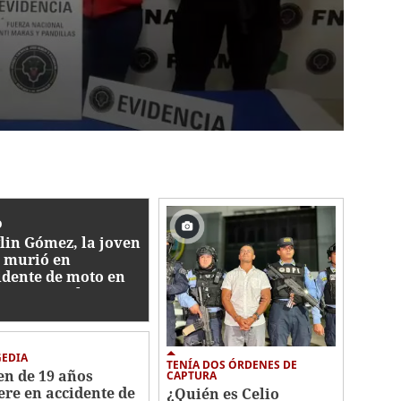
O
lin Gómez, la joven
 murió en
idente de moto en
aera: "Duele su
tida"
GEDIA
TENÍA DOS ÓRDENES DE
en de 19 años
CAPTURA
re en accidente de
¿Quién es Celio