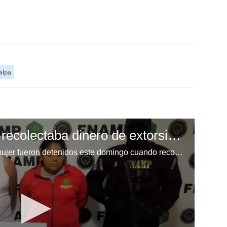
alpa
Capturan pareja que recolectaba dinero de extorsión a transportistas
Un cabecilla de la MS-13 y una mujer fueron detenidos este domingo cuando recolectaban dinero producto de la extorsión a transportistas y negocios en el bulevar del Norte, en Comayagüela.