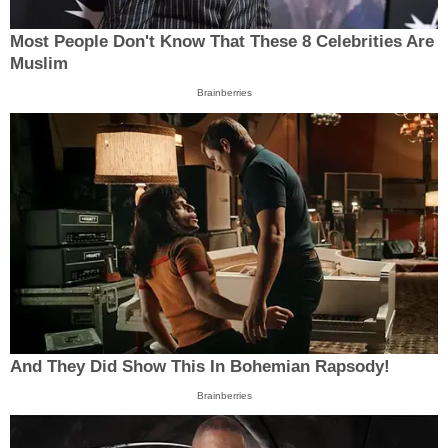
Most People Don't Know That These 8 Celebrities Are
Muslim
Brainberries
And They Did Show This In Bohemian Rapsody!
Brainberries