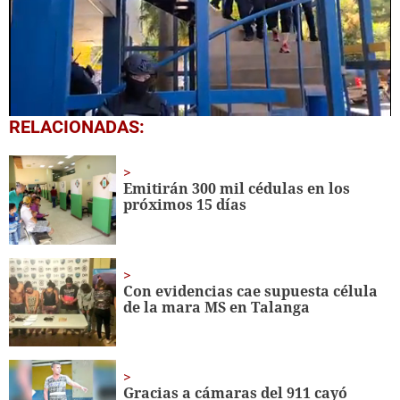
0
RELACIONADAS:
seconds
of
27
seconds
Emitirán 300 mil cédulas en los
próximos 15 días
Con evidencias cae supuesta célula
de la mara MS en Talanga
Gracias a cámaras del 911 cayó