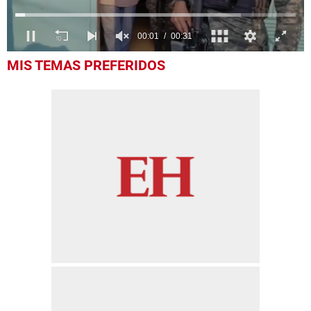
0
MIS TEMAS PREFERIDOS
seconds
of
31
seconds