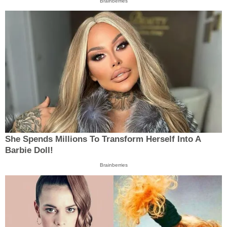
Brainberries
She Spends Millions To Transform Herself Into A
Barbie Doll!
Brainberries