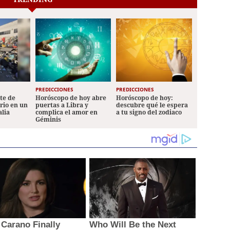
pareja
PREDICCIONES
PREDICCIONES
ete de
Horóscopo de hoy abre
Horóscopo de hoy:
ario en un
puertas a Libra y
descubre qué le espera
alia
complica el amor en
a tu signo del zodiaco
Géminis
 Carano Finally
Who Will Be the Next