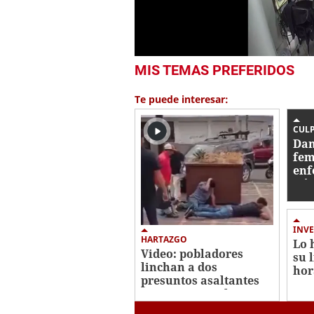
0
MIS TEMAS PREFERIDOS
seconds
of
26
Te puede interesar:
seconds
Volume
0%
CUL
Dan
fem
enf
Gó
INVE
HARTAZGO
Lo 
Video: pobladores
su 
linchan a dos
hor
presuntos asaltantes
cri
en Comayagüela