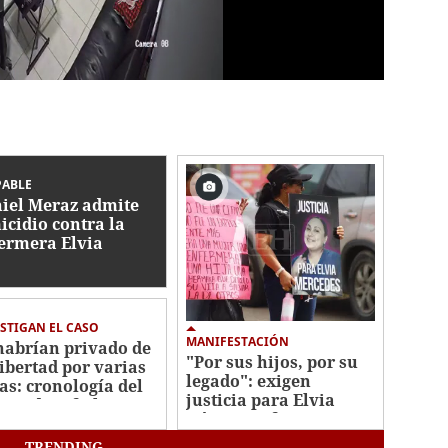
PABLE
iel Meraz admite
icidio contra la
ermera Elvia
mez
STIGAN EL CASO
MANIFESTACIÓN
habrían privado de
"Por sus hijos, por su
libertad por varias
legado": exigen
as: cronología del
justicia para Elvia
men de Jafeth Pozo
Gómez, enfermera
asesinada por su
TRENDING