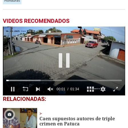
Honduras
VIDEOS RECOMENDADOS
0
RELACIONADAS:
seconds
of
1
minute,
Caen supuestos autores de triple
34
crimen en Patuca
seconds