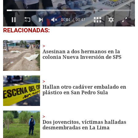
0
RELACIONADAS:
seconds
of
47
seconds
Asesinan a dos hermanos en la
colonia Nueva Inversión de SPS
Hallan otro cadáver embalado en
plástico en San Pedro Sula
Dos jovencitos, víctimas halladas
desmembradas en La Lima