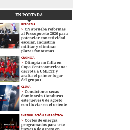
EN PORTADA
REFORMA
CN aprueba reformas
al Presupuesto 2026 para
potenciar conectividad
escolar, industria
militar y eliminar
plazas fantasmas
CRÓNICA
Olimpia no falla en
Copa Centroamericana:
derrota a UMECIT y
asalta el primer lugar
del grupo C
CLIMA
Condiciones secas
dominarán Honduras
este jueves 6 de agosto
con lluvias en el oriente
INTERRUPCIÓN ENERGÉTICA
Cortes de energía
programados para este
jueves 6 de agosto en