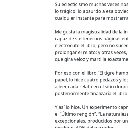
Su eclecticismo muchas veces nos 
lo trágico, lo absurdo a esa obvi
cualquier instante para mostrarn
Me gusta la magistralidad de la in
capaz de sostenernos páginas ent
electrocute el libro, pero no su
prolongar el relato; y otras veces
que gira veloz y martilla exactam
Por eso con el libro “El tigre ha
papel, lo hice cuatro pedazos y l
a leer cada relato en el sitio donde
posteriormente finalizaría el libr
Y así lo hice. Un experimento capr
el “Último renglón”, “La naturalez
excepcionales, producidos por un
perder el ADN del narrador.