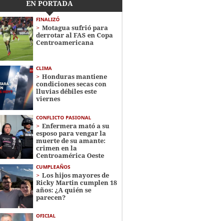
EN PORTADA
FINALIZÓ
Motagua sufrió para
derrotar al FAS en Copa
Centroamericana
CLIMA
Honduras mantiene
condiciones secas con
lluvias débiles este
viernes
CONFLICTO PASIONAL
Enfermera mató a su
esposo para vengar la
muerte de su amante:
crimen en la
Centroamérica Oeste
CUMPLEAÑOS
Los hijos mayores de
Ricky Martin cumplen 18
años: ¿A quién se
parecen?
OFICIAL