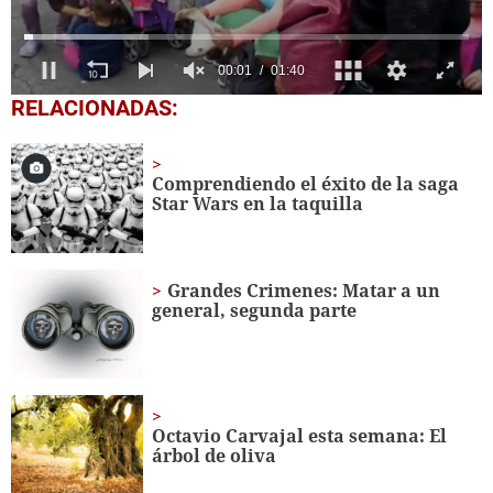
0
RELACIONADAS:
of
1
minute,
40
Comprendiendo el éxito de la saga
seconds
Star Wars en la taquilla
Grandes Crimenes: Matar a un
general, segunda parte
Octavio Carvajal esta semana: El
árbol de oliva