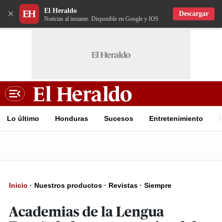
El Heraldo
×
Descargar
Noticias al instante. Disponible en Google y IOS
Lo último
Honduras
Sucesos
Entretenimiento
Inicio
·
Nuestros productos
·
Revistas
·
Siempre
Academias de la Lengua