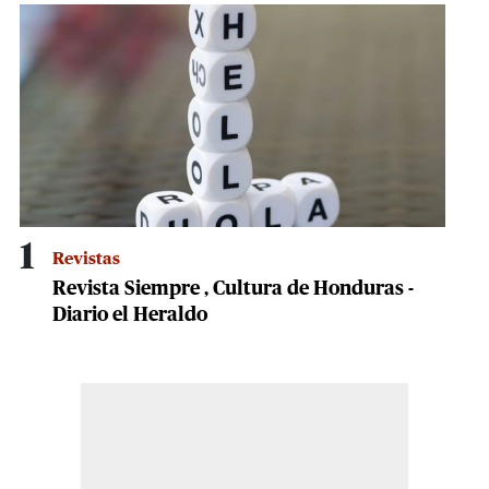
minutes,
2
seconds
1
Revistas
Revista Siempre , Cultura de Honduras -
Diario el Heraldo