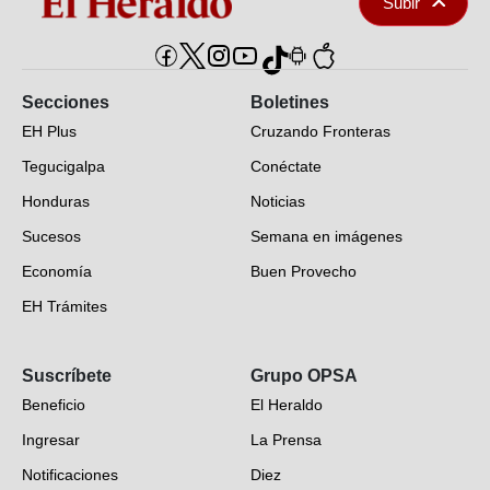
Subir
Secciones
Boletines
EH Plus
Cruzando Fronteras
Tegucigalpa
Conéctate
Honduras
Noticias
Sucesos
Semana en imágenes
Economía
Buen Provecho
EH Trámites
Opinión
Suscríbete
Grupo OPSA
EH Verifica
Beneficio
El Heraldo
Fotogalerías
Ingresar
La Prensa
Deportes
Notificaciones
Diez
Videos