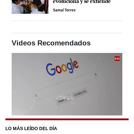
evoluciona y se extiende
Samaí Torres
Videos Recomendados
0
seconds
of
LO MÁS LEÍDO DEL DÍA
2