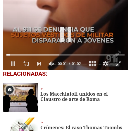
0
RELACIONADAS:
seconds
of
1
minute,
Los Macchiaioli unidos en el
3
Claustro de arte de Roma
seconds
Crímenes: El caso Thomas Toombs