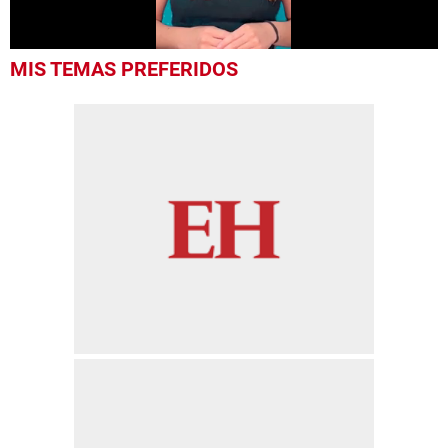
0
MIS TEMAS PREFERIDOS
seconds
of
57
seconds