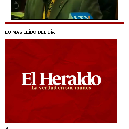
0
seconds
of
LO MÁS LEÍDO DEL DÍA
2
minutes,
45
seconds