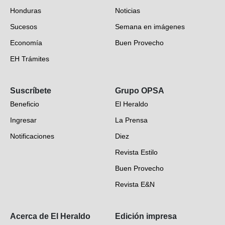
Honduras
Noticias
Sucesos
Semana en imágenes
Economía
Buen Provecho
EH Trámites
Opinión
Suscríbete
Grupo OPSA
EH Verifica
Beneficio
El Heraldo
Fotogalerías
Ingresar
La Prensa
Deportes
Notificaciones
Diez
Videos
Revista Estilo
Hondureños en el mundo
Buen Provecho
Revista E&N
Suscripción
Acerca de El Heraldo
Edición impresa