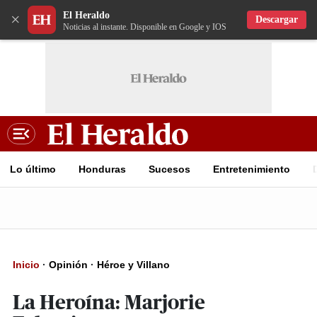
El Heraldo
×
Descargar
Noticias al instante. Disponible en Google y IOS
Lo último
Honduras
Sucesos
Entretenimiento
Inicio
·
Opinión
·
Héroe y Villano
La Heroína: Marjorie