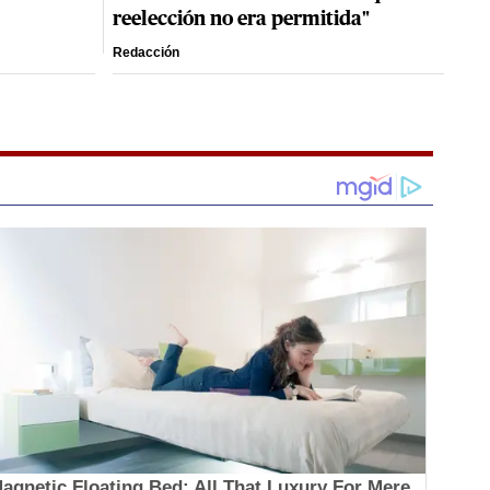
reelección no era permitida"
Redacción
agnetic Floating Bed: All That Luxury For Mere