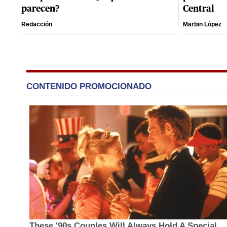
parecen?
Central
Redacción
Marbin López
CONTENIDO PROMOCIONADO
These '90s Couples Will Always Hold A Special