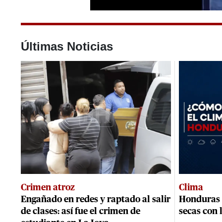
0
seconds
of
25
Últimas Noticias
seconds
Volume
0%
Crimen atroz
Clima
Engañado en redes y raptado al salir
Honduras 
de clases: así fue el crimen de
secas con 