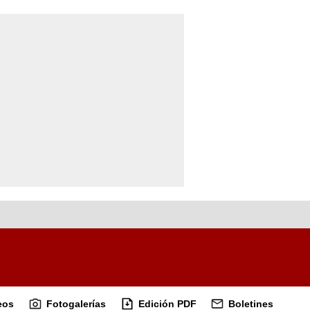
eos
Fotogalerías
Edición PDF
Boletines