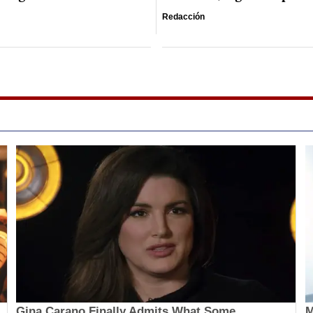
Redacción
Gina Carano Finally Admits What Some
M