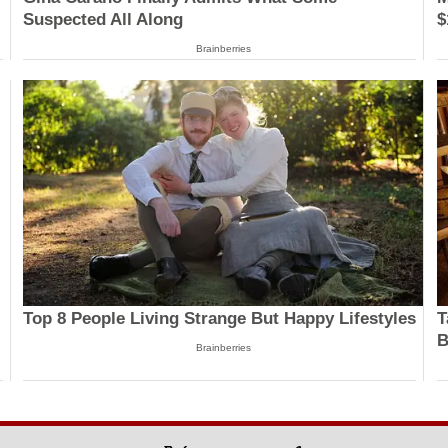
Suspected All Along
$
Brainberries
Top 8 People Living Strange But Happy Lifestyles
T
B
Brainberries