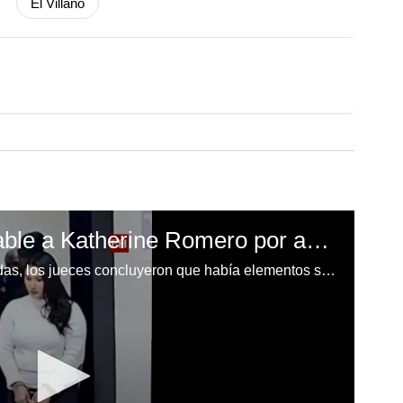
El Villano
Tribunal declara culpable a Katherine Romero por abuso
Tras evaluar las pruebas presentadas, los jueces concluyeron que había elementos suficientes para declarar culpable a Romero por abusar de sus hijastros.