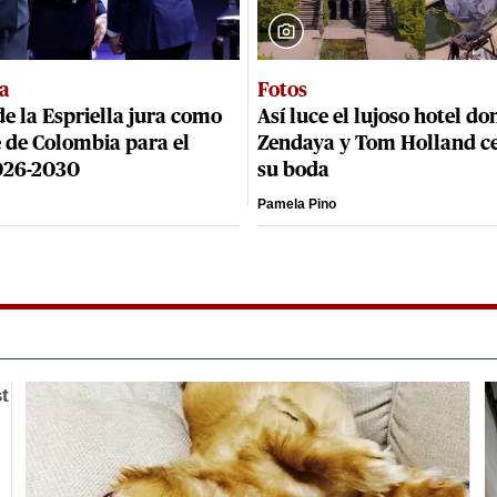
ra
Fotos
e la Espriella jura como
Así luce el lujoso hotel do
 de Colombia para el
Zendaya y Tom Holland c
026-2030
su boda
Pamela Pino
t