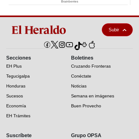
Brainberries
Subir
Secciones
Boletines
EH Plus
Cruzando Fronteras
Tegucigalpa
Conéctate
Honduras
Noticias
Sucesos
Semana en imágenes
Economía
Buen Provecho
EH Trámites
Opinión
Suscríbete
Grupo OPSA
EH Verifica