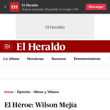
El Heraldo
×
Descargar
Noticias al instante. Disponible en Google y IOS
Lo último
Honduras
Sucesos
Entretenimiento
Inicio
·
Opinión
·
Héroe y Villano
El Héroe: Wilson Mejía