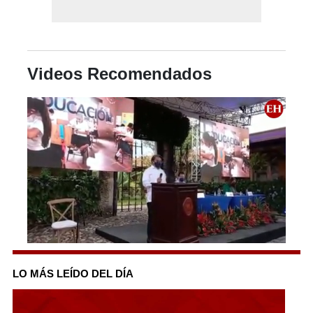
Videos Recomendados
0
seconds
of
LO MÁS LEÍDO DEL DÍA
3
minutes,
2