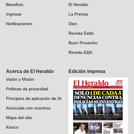
Beneficio
El Heraldo
Fotogalerías
Ingresar
La Prensa
Deportes
Notificaciones
Diez
Videos
Revista Estilo
Hondureños en el mundo
Buen Provecho
Revista E&N
Suscripción
Acerca de El Heraldo
Edición impresa
Visión y Misión
Politicas de privacidad
Principios de aplicación de IA
Anúnciate con nosotros
Mapa del sitio
Kiosco