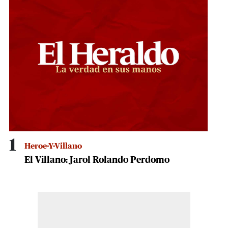
seconds
1
Heroe-Y-Villano
El Villano: Jarol Rolando Perdomo