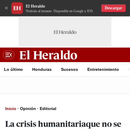
El Heraldo
×
Descargar
Noticias al instante. Disponible en Google y IOS
Lo último
Honduras
Sucesos
Entretenimiento
Inicio
·
Opinión
·
Editorial
La crisis humanitariaque no se