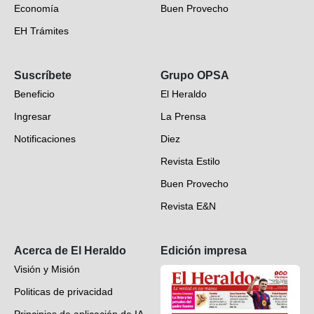
Economía
Buen Provecho
EH Trámites
Opinión
Suscríbete
Grupo OPSA
EH Verifica
Beneficio
El Heraldo
Fotogalerías
Ingresar
La Prensa
Deportes
Notificaciones
Diez
Videos
Revista Estilo
Hondureños en el mundo
Buen Provecho
Revista E&N
Suscripción
Acerca de El Heraldo
Edición impresa
Visión y Misión
Politicas de privacidad
Principios de aplicación de IA