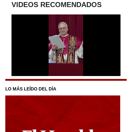
VIDEOS RECOMENDADOS
0
seconds
of
LO MÁS LEÍDO DEL DÍA
39
seconds