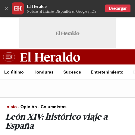
El Heraldo
×
Descargar
Noticias al instante. Disponible en Google y IOS
Lo último
Honduras
Sucesos
Entretenimiento
Inicio
.
Opinión
.
Columnistas
León XIV: histórico viaje a
España