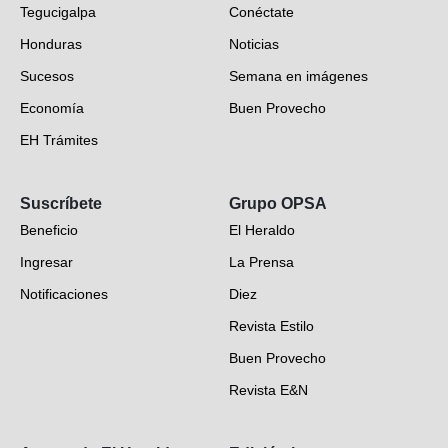
Tegucigalpa
Conéctate
Honduras
Noticias
Sucesos
Semana en imágenes
Economía
Buen Provecho
EH Trámites
Opinión
Suscríbete
Grupo OPSA
EH Verifica
Beneficio
El Heraldo
Fotogalerías
Ingresar
La Prensa
Deportes
Notificaciones
Diez
Videos
Revista Estilo
Hondureños en el mundo
Buen Provecho
Revista E&N
Suscripción