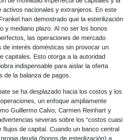
ón de movilidad imperfecta de capitales y la
re activos nacionales y extranjeros. En este
rankel han demostrado que la esterilización
to y mediano plazo. Al no ser los bonos
 perfectos, las operaciones de mercado
as de interés domésticas sin provocar un
e capitales. Esto otorga a la autoridad
ra indispensable para aislar la oferta
os de la balanza de pagos.
bate se ha desplazado hacia los costos y los
as operaciones, un enfoque ampliamente
omo Guillermo Calvo, Carmen Reinhart y
advertencias severas sobre los “costos cuasi
de flujos de capital. Cuando un banco central
 propia deuda (bonos de esterilización) a