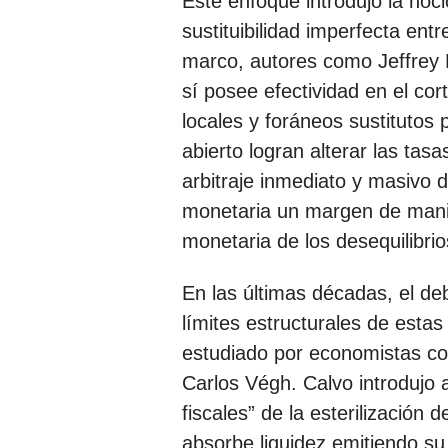
Este enfoque introdujo la noci
sustituibilidad imperfecta ent
marco, autores como Jeffrey F
sí posee efectividad en el cor
locales y foráneos sustitutos
abierto logran alterar las tas
arbitraje inmediato y masivo d
monetaria un margen de maniob
monetaria de los desequilibri
En las últimas décadas, el de
límites estructurales de est
estudiado por economistas c
Carlos Végh. Calvo introdujo 
fiscales” de la esterilización 
absorbe liquidez emitiendo su