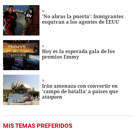
of
1
minute,
'No abras la puerta': Inmigrantes
56
esquivan a los agentes de EEUU
seconds
Hoy es la esperada gala de los
premios Emmy
Irán amenaza con convertir en
'campo de batalla' a países que
ataquen
MIS TEMAS PREFERIDOS