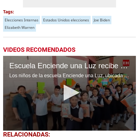
Tags:
Elecciones Internas
Estados Unidos elecciones
Joe Biden
Elizabeth Warren
VIDEOS RECOMENDADOS
Escuela Enciende una Luz recibe cuadernos Quick, gracias a la Maratón del Saber
Los niños de la escuela Enciende una Luz, ubicada en la colonia Altos de Santa Rosa, al sur de Tegucigalpa, recibieron cuadernos Quick como parte de la Campaña Maratón del Saber.
0
RELACIONADAS:
seconds