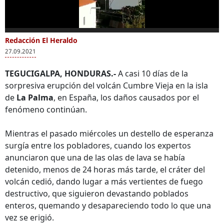
Canarias
0
of
Redacción El Heraldo
Más Videos
23
27.09.2021
seconds
TEGUCIGALPA, HONDURAS.-
A casi 10 días de la
sorpresiva erupción del volcán Cumbre Vieja en la isla
de
La Palma
, en España, los daños causados por el
VIDEO: Volcán
Así es el río de lava
Erup
fenómeno continúan.
Cumbre Vieja hace
que está
en la
erupción en Islas
provocando el
del 
Mientras el pasado miércoles un destello de esperanza
Canarias
volcán de La Palma
Pal
surgía entre los pobladores, cuando los expertos
anunciaron que una de las olas de lava se había
detenido, menos de 24 horas más tarde, el cráter del
volcán cedió, dando lugar a más vertientes de fuego
destructivo, que siguieron devastando poblados
enteros, quemando y desapareciendo todo lo que una
vez se erigió.