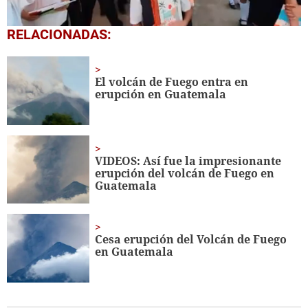
0
RELACIONADAS:
seconds
of
1
minute,
El volcán de Fuego entra en
56
erupción en Guatemala
seconds
VIDEOS: Así fue la impresionante
erupción del volcán de Fuego en
Guatemala
Cesa erupción del Volcán de Fuego
en Guatemala