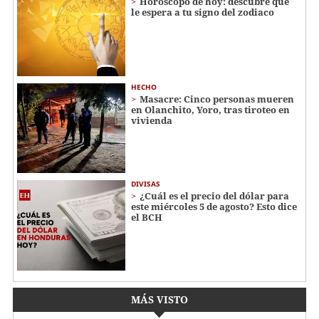
Horóscopo de hoy: descubre qué
le espera a tu signo del zodiaco
HECHO
Masacre: Cinco personas mueren
en Olanchito, Yoro, tras tiroteo en
vivienda
DIVISAS
¿Cuál es el precio del dólar para
este miércoles 5 de agosto? Esto dice
el BCH
MÁS VISTO