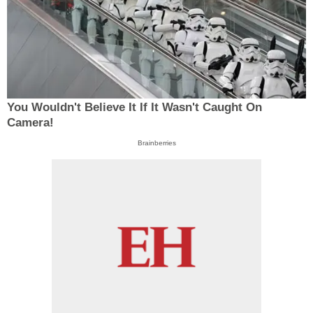
You Wouldn't Believe It If It Wasn't Caught On
Camera!
Brainberries