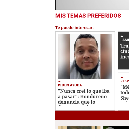
0
MIS TEMAS PREFERIDOS
seconds
of
1
Te puede interesar:
minute,
50
seconds
Volume
LAM
0%
Tra
cin
inc
200
RESP
PIDEN AYUDA
"Mé
"Nunca creí lo que iba
tod
a pasar": Hondureño
She
denuncia que lo
crí
deportaron de EE UU a
África