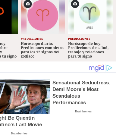
PREDICCIONES
PREDICCIONES
hoy:
Horóscopo diario:
Horóscopo de hoy:
sobre
Predicciones completas
Predicciones de salud,
 y
para los 12 signos del
trabajo y relaciones
a tu signo
zodiaco
para tu signo
Sensational Seductress:
Demi Moore's Most
Scandalous
Performances
Brainberries
ight Be Quentin
ntino's Last Movie
Brainberries