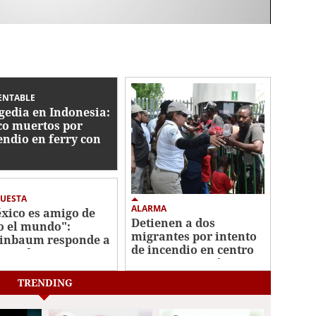
ENTABLE
gedia en Indonesia:
co muertos por
endio en ferry con
 pasajeros
UESTA
ALARMA
xico es amigo de
Detienen a dos
o el mundo":
migrantes por intento
inbaum responde a
de incendio en centro
ticas de Trump
migrante en México
TRENDING