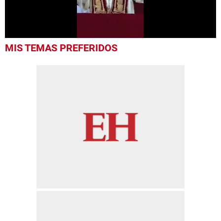
0
MIS TEMAS PREFERIDOS
seconds
of
39
seconds