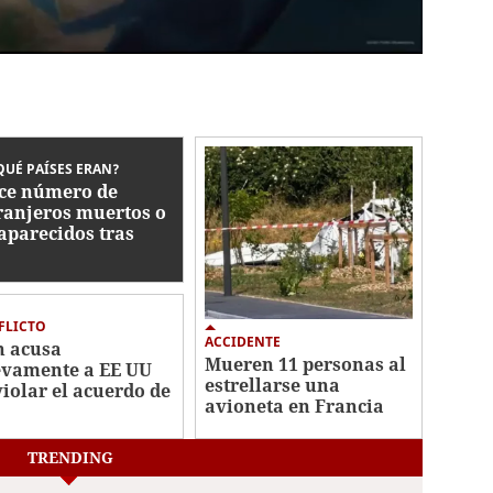
QUÉ PAÍSES ERAN?
ce número de
ranjeros muertos o
aparecidos tras
remotos en
ezuela
FLICTO
ACCIDENTE
n acusa
Mueren 11 personas al
vamente a EE UU
estrellarse una
violar el acuerdo de
avioneta en Francia
 tras nuevos
bardeos
TRENDING