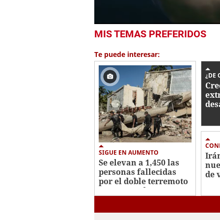
0
MIS TEMAS PREFERIDOS
seconds
of
2
Te puede interesar:
minutes,
32
seconds
Volume
¿DE 
0%
Cre
ext
des
ter
Ven
CON
SIGUE EN AUMENTO
Irá
Se elevan a 1,450 las
nue
personas fallecidas
de 
por el doble terremoto
paz
en Venezuela
bom