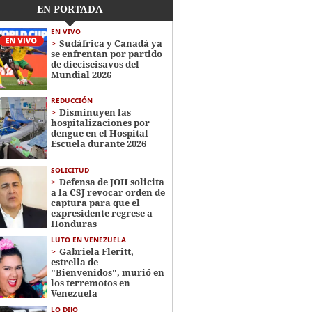
EN PORTADA
EN VIVO
Sudáfrica y Canadá ya
se enfrentan por partido
de dieciseisavos del
Mundial 2026
REDUCCIÓN
Disminuyen las
hospitalizaciones por
dengue en el Hospital
Escuela durante 2026
SOLICITUD
Defensa de JOH solicita
a la CSJ revocar orden de
captura para que el
expresidente regrese a
Honduras
LUTO EN VENEZUELA
Gabriela Fleritt,
estrella de
"Bienvenidos", murió en
los terremotos en
Venezuela
LO DIJO