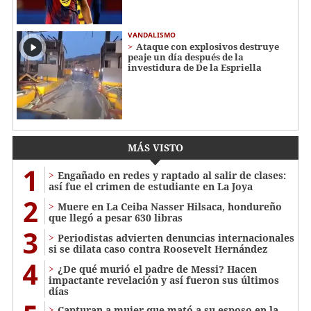
VANDALISMO
Ataque con explosivos destruye
peaje un día después de la
investidura de De la Espriella
MÁS VISTO
1
Engañado en redes y raptado al salir de clases:
así fue el crimen de estudiante en La Joya
2
Muere en La Ceiba Nasser Hilsaca, hondureño
que llegó a pesar 630 libras
3
Periodistas advierten denuncias internacionales
si se dilata caso contra Roosevelt Hernández
4
¿De qué murió el padre de Messi? Hacen
impactante revelación y así fueron sus últimos
días
Capturan a mujer que mató a su esposo en la