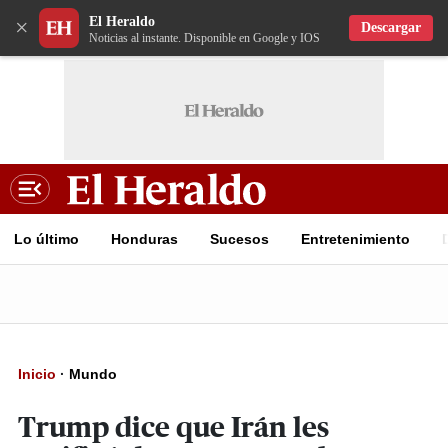
El Heraldo
×
Descargar
Noticias al instante. Disponible en Google y IOS
Lo último
Honduras
Sucesos
Entretenimiento
Inicio
·
Mundo
Trump dice que Irán les