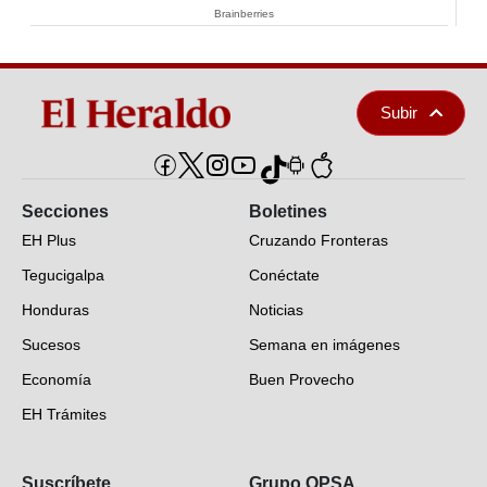
Brainberries
Subir
Secciones
Boletines
EH Plus
Cruzando Fronteras
Tegucigalpa
Conéctate
Honduras
Noticias
Sucesos
Semana en imágenes
Economía
Buen Provecho
EH Trámites
Opinión
Suscríbete
Grupo OPSA
EH Verifica