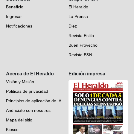
Beneficio
El Heraldo
Fotogalerías
Ingresar
La Prensa
Deportes
Notificaciones
Diez
Videos
Revista Estilo
Hondureños en el mundo
Buen Provecho
Revista E&N
Suscripción
Acerca de El Heraldo
Edición impresa
Visión y Misión
Politicas de privacidad
Principios de aplicación de IA
Anúnciate con nosotros
Mapa del sitio
Kiosco