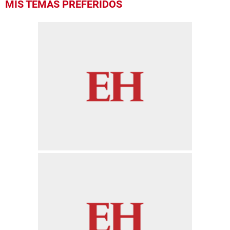
MIS TEMAS PREFERIDOS
seconds
of
55
seconds