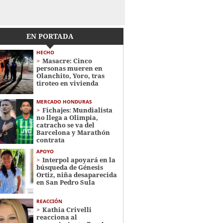
EN PORTADA
HECHO
Masacre: Cinco
personas mueren en
Olanchito, Yoro, tras
tiroteo en vivienda
MERCADO HONDURAS
Fichajes: Mundialista
no llega a Olimpia,
catracho se va del
Barcelona y Marathón
contrata
APOYO
Interpol apoyará en la
búsqueda de Génesis
Ortiz, niña desaparecida
en San Pedro Sula
REACCIÓN
Kathia Crivelli
reacciona al