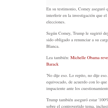
En su testimonio,
Comey
aseguró q
interferir en la investigación que 
elecciones.
Segú
n Comey, Trump
le sugirió de
sido obligado a renunciar a su car
Blanca.
Lea también:
Michelle Obama revel
Barack
'No dije eso. Lo repito, no dije es
equivocado, de acuerdo con lo que h
impaciente ante los cuestionamient
Trump también aseguró estar '100%
sobre el controvertido tema, inclus