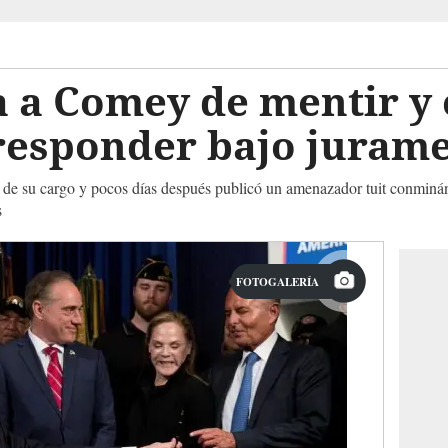
 a Comey de mentir y 
 responder bajo juram
e su cargo y pocos días después publicó un amenazador tuit conminánd
s
FOTOGALERÍA