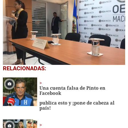
0
RELACIONADAS:
seconds
of
28
minutes,
Una cuenta falsa de Pinto en
21
Facebook
seconds
publica esto y ¡pone de cabeza al
país!