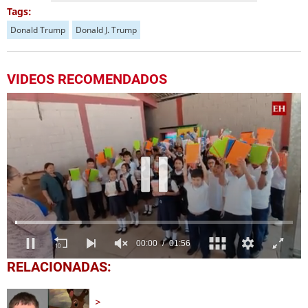
Tags:
Donald Trump
Donald J. Trump
VIDEOS RECOMENDADOS
0
RELACIONADAS:
seconds
of
1
minute,