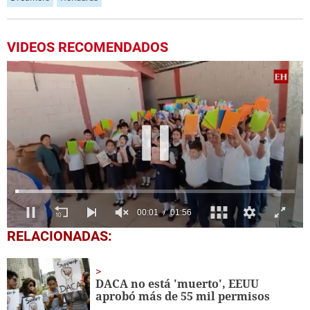
VIDEOS RECOMENDADOS
0
RELACIONADAS:
seconds
of
1
minute,
DACA no está 'muerto', EEUU
56
aprobó más de 55 mil permisos
seconds