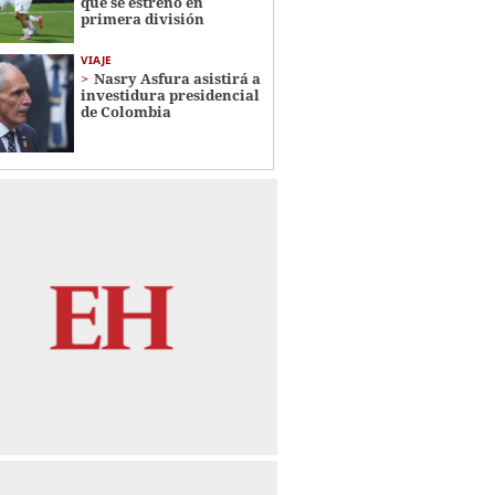
que se estrenó en
primera división
VIAJE
Nasry Asfura asistirá a
investidura presidencial
de Colombia