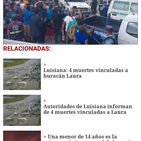
0
RELACIONADAS:
seconds
of
4
minutes,
Luisiana: 4 muertes vinculadas a
21
huracán Laura
seconds
Autoridades de Luisiana informan
de 4 muertes vinculadas a Laura
Una menor de 14 años es la