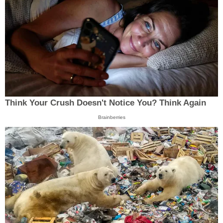
Think Your Crush Doesn't Notice You? Think Again
Brainberries