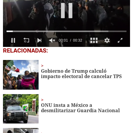
0
RELACIONADAS:
seconds
of
32
seconds
Gobierno de Trump calculó
impacto electoral de cancelar TPS
ONU insta a México a
desmilitarizar Guardia Nacional