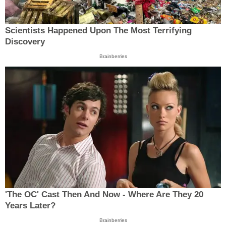
Scientists Happened Upon The Most Terrifying
Discovery
Brainberries
'The OC' Cast Then And Now - Where Are They 20
Years Later?
Brainberries