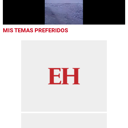
0
MIS TEMAS PREFERIDOS
seconds
of
25
seconds